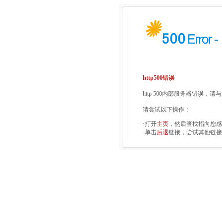
http500错误
http 500内部服务器错误，
请尝试以下操作：
·打开
主页
，然后查找指向您感
·单击
后退
链接，尝试其他链接