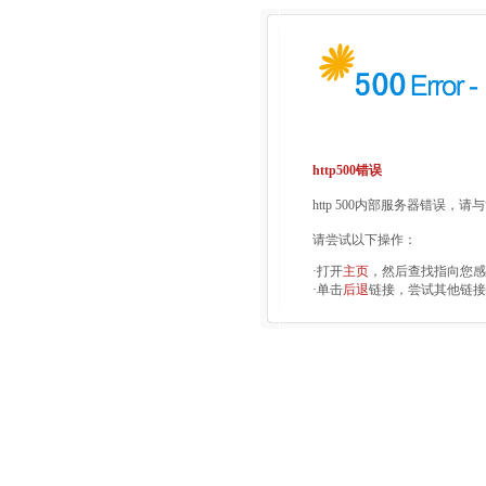
http500错误
http 500内部服务器错误，
请尝试以下操作：
·打开
主页
，然后查找指向您感
·单击
后退
链接，尝试其他链接