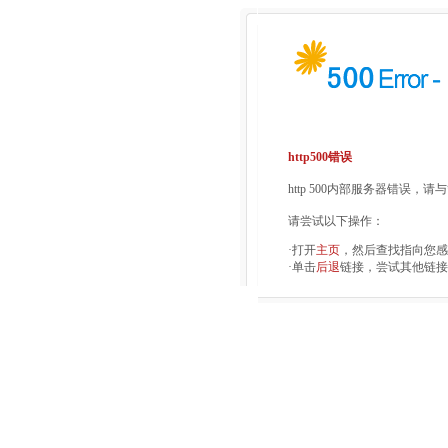
http500错误
http 500内部服务器错误，
请尝试以下操作：
·打开
主页
，然后查找指向您感
·单击
后退
链接，尝试其他链接