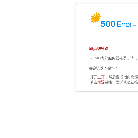
http500错误
http 500内部服务器错误，
请尝试以下操作：
·打开
主页
，然后查找指向您感
·单击
后退
链接，尝试其他链接