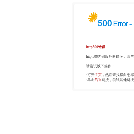
http500错误
http 500内部服务器错误，
请尝试以下操作：
·打开
主页
，然后查找指向您感
·单击
后退
链接，尝试其他链接