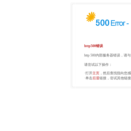
http500错误
http 500内部服务器错误，
请尝试以下操作：
·打开
主页
，然后查找指向您感
·单击
后退
链接，尝试其他链接