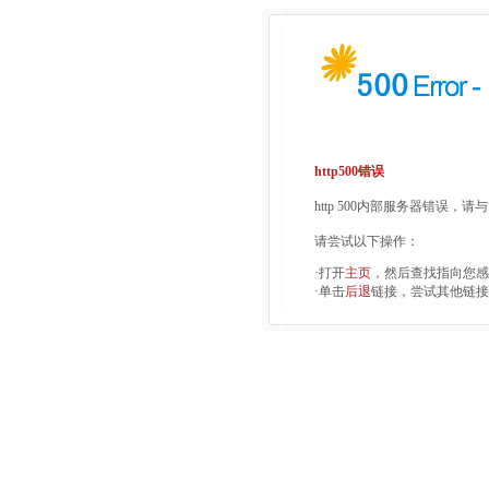
http500错误
http 500内部服务器错误，
请尝试以下操作：
·打开
主页
，然后查找指向您感
·单击
后退
链接，尝试其他链接