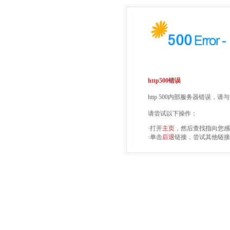
http500错误
http 500内部服务器错误，
请尝试以下操作：
·打开
主页
，然后查找指向您感
·单击
后退
链接，尝试其他链接