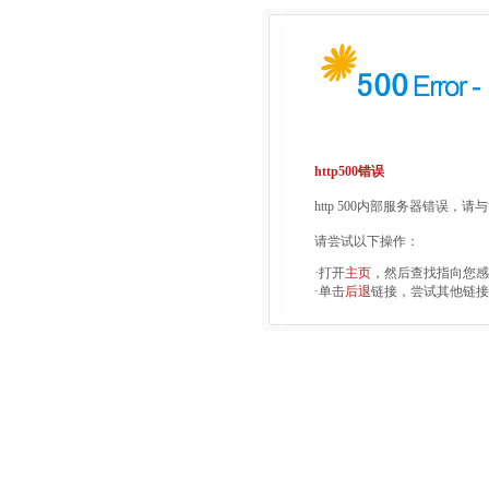
http500错误
http 500内部服务器错误，
请尝试以下操作：
·打开
主页
，然后查找指向您感
·单击
后退
链接，尝试其他链接