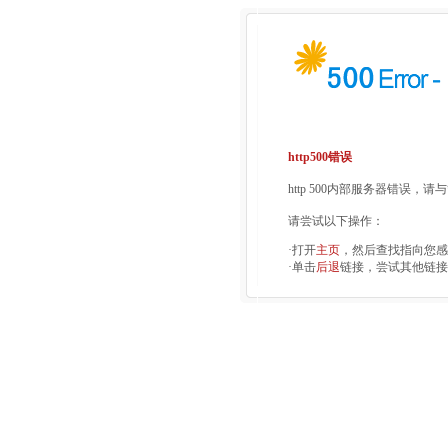
http500错误
http 500内部服务器错误，
请尝试以下操作：
·打开
主页
，然后查找指向您感
·单击
后退
链接，尝试其他链接