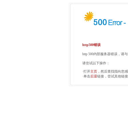
http500错误
http 500内部服务器错误，
请尝试以下操作：
·打开
主页
，然后查找指向您感
·单击
后退
链接，尝试其他链接