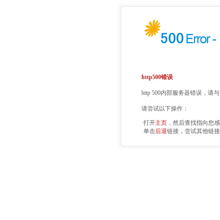
http500错误
http 500内部服务器错误，
请尝试以下操作：
·打开
主页
，然后查找指向您感
·单击
后退
链接，尝试其他链接