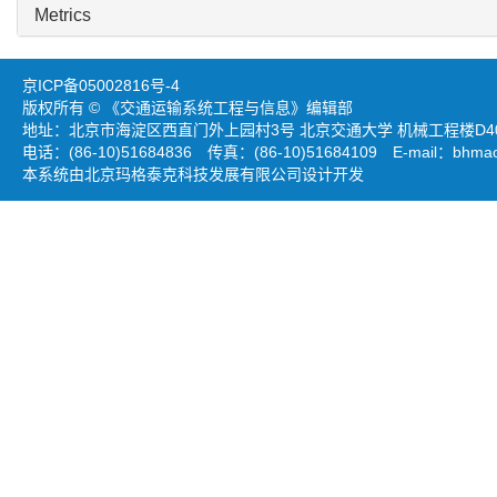
Metrics
京ICP备05002816号-4
版权所有 © 《交通运输系统工程与信息》编辑部
地址：北京市海淀区西直门外上园村3号 北京交通大学 机械工程楼D403
电话：(86-10)51684836 传真：(86-10)51684109 E-mail：
bhmao
本系统由北京玛格泰克科技发展有限公司设计开发