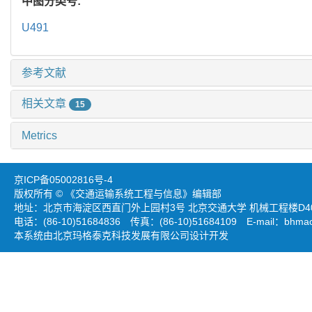
中图分类号:
U491
参考文献
相关文章
15
Metrics
京ICP备05002816号-4
版权所有 © 《交通运输系统工程与信息》编辑部
地址：北京市海淀区西直门外上园村3号 北京交通大学 机械工程楼D403
电话：(86-10)51684836 传真：(86-10)51684109 E-mail：
bhmao
本系统由北京玛格泰克科技发展有限公司设计开发