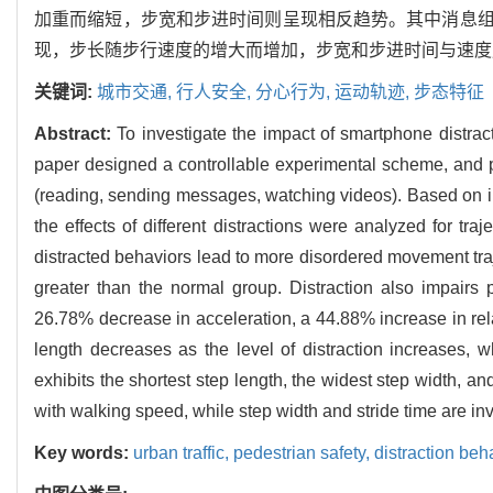
加重而缩短，步宽和步进时间则呈现相反趋势。其中消息
现，步长随步行速度的增大而增加，步宽和步进时间与速度
关键词:
城市交通,
行人安全,
分心行为,
运动轨迹,
步态特征
Abstract:
To investigate the impact of smartphone distrac
paper designed a controllable experimental scheme, and p
(reading, sending messages, watching videos). Based on im
the effects of different distractions were analyzed for tra
distracted behaviors lead to more disordered movement traj
greater than the normal group. Distraction also impairs
26.78% decrease in acceleration, a 44.88% increase in rela
length decreases as the level of distraction increases, 
exhibits the shortest step length, the widest step width, an
with walking speed, while step width and stride time are inv
Key words:
urban traffic,
pedestrian safety,
distraction beh