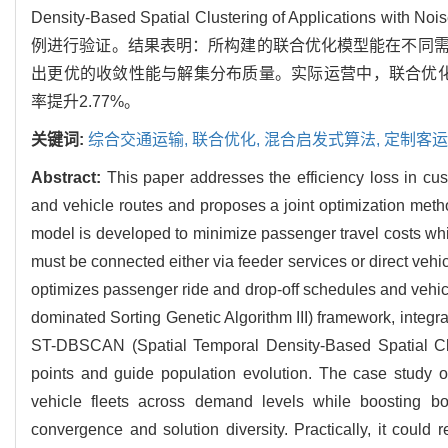
Density-Based Spatial Clustering of Ap
例进行验证。结果表明：所构建的联合优化模型能在不同
出更优的收敛性能与解集分布质量。实际运营中，联合优化使
率提升2.77%。
关键词:
综合交通运输,
联合优化,
混合启发式算法,
定制客运
Abstract:
This paper addresses the efficiency loss in cu
and vehicle routes and proposes a joint optimization method
model is developed to minimize passenger travel costs whi
must be connected either via feeder services or direct vehi
optimizes passenger ride and drop-off schedules and vehicl
dominated Sorting Genetic Algorithm III) framework, integ
ST-DBSCAN (Spatial Temporal Density-Based Spatial Clus
points and guide population evolution. The case study o
vehicle fleets across demand levels while boosting both
convergence and solution diversity. Practically, it could