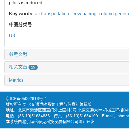
pilots is reduced.
Key words:
air transportation,
crew pairing,
column generat
中图分类号:
U8
参考文献
相关文章
15
Metrics
京ICP备05002816号-4
版权所有 © 《交通运输系统工程与信息》编辑部
地址：北京市海淀区西直门外上园村3号 北京交通大学 机械工程楼D403
电话：(86-10)51684836 传真：(86-10)51684109 E-mail：
bhmao
本系统由北京玛格泰克科技发展有限公司设计开发