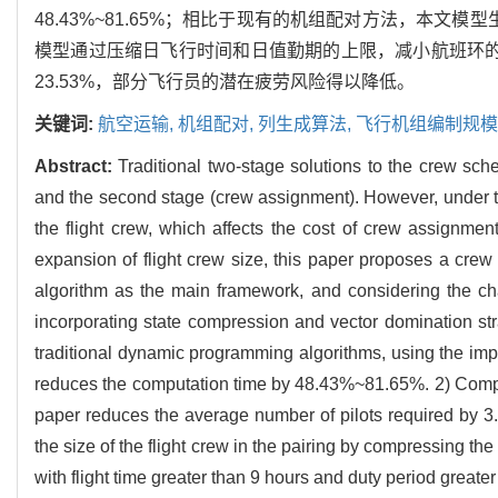
48.43%~81.65%；相比于现有的机组配对方法，本文
模型通过压缩日飞行时间和日值勤期的上限，减小航班环的飞
23.53%，部分飞行员的潜在疲劳风险得以降低。
关键词:
航空运输,
机组配对,
列生成算法,
飞行机组编制规模
Abstract:
Traditional two-stage solutions to the crew sch
and the second stage (crew assignment). However, under th
the flight crew, which affects the cost of crew assignm
expansion of flight crew size, this paper proposes a crew 
algorithm as the main framework, and considering the ch
incorporating state compression and vector domination str
traditional dynamic programming algorithms, using the im
reduces the computation time by 48.43%~81.65%. 2) Compare
paper reduces the average number of pilots required by 3.
the size of the flight crew in the pairing by compressing the
with flight time greater than 9 hours and duty period great