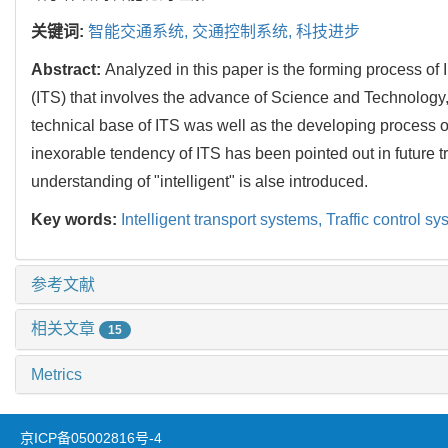
关键词:
智能交通系统,
交通控制系统,
科技进步
Abstract:
Analyzed in this paper is the forming process of 
(ITS) that involves the advance of Science and Technology
technical base of ITS was well as the developing process of
inexorable tendency of ITS has been pointed out in future t
understanding of "intelligent" is alse introduced.
Key words:
Intelligent transport systems,
Traffic control s
参考文献
相关文章
15
Metrics
京ICP备05002816号-4