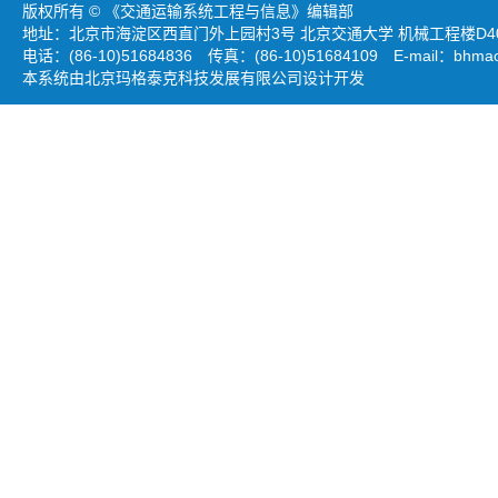
版权所有 © 《交通运输系统工程与信息》编辑部
地址：北京市海淀区西直门外上园村3号 北京交通大学 机械工程楼D403
电话：(86-10)51684836 传真：(86-10)51684109 E-mail：
bhmao
本系统由北京玛格泰克科技发展有限公司设计开发