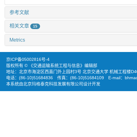
参考文献
相关文章
15
Metrics
京ICP备05002816号-4
版权所有 © 《交通运输系统工程与信息》编辑部
地址：北京市海淀区西直门外上园村3号 北京交通大学 机械工程楼D403
电话：(86-10)51684836 传真：(86-10)51684109 E-mail：
bhmao
本系统由北京玛格泰克科技发展有限公司设计开发