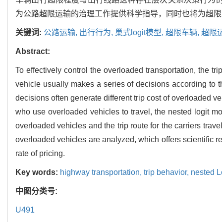
为公路超限运输的治理工作提供科学指导，同时也将为超限
关键词:
公路运输,
出行行为,
巢式logit模型,
超限车辆,
超限
Abstract:
To effectively control the overloaded transportation, the 
vehicle usually makes a series of decisions according to the
decisions often generate different trip cost of overloaded veh
who use overloaded vehicles to travel, the nested logit m
overloaded vehicles and the trip route for the carriers trav
overloaded vehicles are analyzed, which offers scientific
rate of pricing.
Key words:
highway transportation,
trip behavior,
nested L
中图分类号:
U491