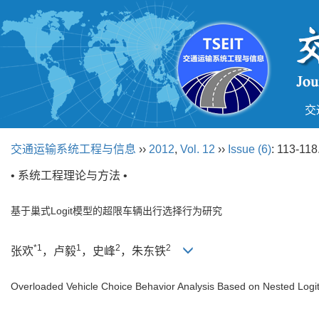
交
交通运输系统工程与信息
››
2012
,
Vol. 12
››
Issue (6)
: 113-118
• 系统工程理论与方法 •
基于巢式Logit模型的超限车辆出行选择行为研究
*1
1
2
2
张欢
，卢毅
，史峰
，朱东铁
Overloaded Vehicle Choice Behavior Analysis Based on Nested Logi