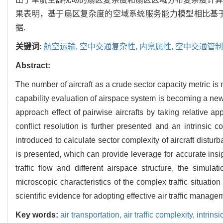
果表明，基于扇区复杂度的空域系统服务能力模型相比基
据.
关键词:
航空运输,
空中交通复杂性,
内禀属性,
空中交通管制
Abstract:
The number of aircraft as a crude sector capacity metric is n
capability evaluation of airspace system is becoming a new 
approach effect of pairwise aircrafts by taking relative a
conflict resolution is further presented and an intrinsic c
introduced to calculate sector complexity of aircraft distu
is presented, which can provide leverage for accurate insigh
traffic flow and different airspace structure, the simul
microscopic characteristics of the complex traffic situati
scientific evidence for adopting effective air traffic manag
Key words:
air transportation,
air traffic complexity,
intrinsi