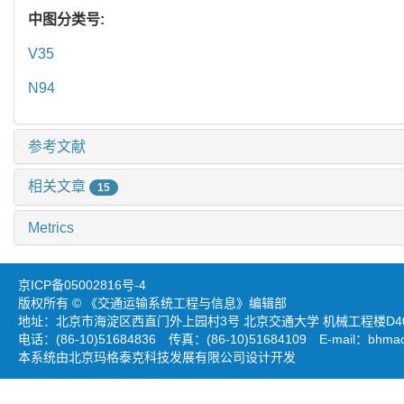
中图分类号:
V35
N94
参考文献
相关文章
15
Metrics
京ICP备05002816号-4
版权所有 © 《交通运输系统工程与信息》编辑部
地址：北京市海淀区西直门外上园村3号 北京交通大学 机械工程楼D403
电话：(86-10)51684836 传真：(86-10)51684109 E-mail：
bhmao
本系统由北京玛格泰克科技发展有限公司设计开发