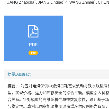
1
1,2
1
HUANG Zhaocha
, JIANG Linqiao
, WANG Zhimei
, CHEN
PDF
160
摘要/Abstract
摘要：
为应对电煤保供中燃煤日耗需求波动与铁水联运网
型，实现价格、运力和库存安全的综合平衡。模型引入价
合关系。针对模型的高维随机性与整数复杂性，设计基于场景分解的
与稳定性。算例以国家能源集团沿海煤炭供应网络为背景