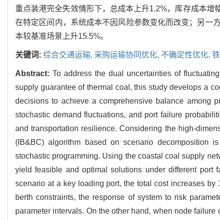
重点装港完全失效情形下，总成本上升1.2%，库存成本增
在特定区间内，系统成本不因风险参数变化而改变；另一
本较基准场景上升15.5%。
关键词:
综合交通运输,
采购运输协同优化,
不确定性优化,
铁
Abstract:
To address the dual uncertainties of fluctuati
supply guarantee of thermal coal, this study develops a co
decisions to achieve a comprehensive balance among pric
stochastic demand fluctuations, and port failure probabili
and transportation resilience. Considering the high-dimen
(IB&BC) algorithm based on scenario decomposition is d
stochastic programming. Using the coastal coal supply net
yield feasible and optimal solutions under different port
scenario at a key loading port, the total cost increases by
berth constraints, the response of system to risk paramet
parameter intervals. On the other hand, when node failure c