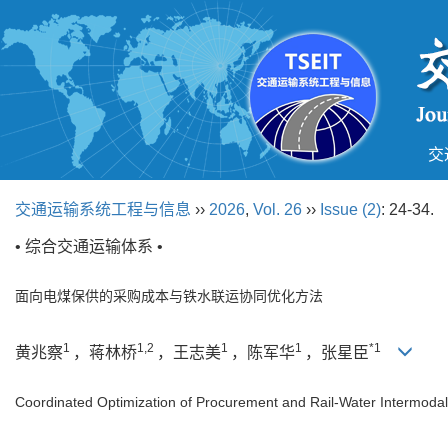
交
交通运输系统工程与信息
››
2026
,
Vol. 26
››
Issue (2)
: 24-34.
• 综合交通运输体系 •
面向电煤保供的采购成本与铁水联运协同优化方法
1
1,2
1
1
*1
黄兆察
，蒋林桥
，王志美
，陈军华
，张星臣
Coordinated Optimization of Procurement and Rail-Water Intermodal