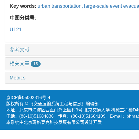
Key words:
urban transportation,
large-scale event evacua
中图分类号:
U121
参考文献
相关文章
15
Metrics
京ICP备05002816号-4
版权所有 © 《交通运输系统工程与信息》编辑部
地址：北京市海淀区西直门外上园村3号 北京交通大学 机械工程楼D403
电话：(86-10)51684836 传真：(86-10)51684109 E-mail：
bhmao
本系统由北京玛格泰克科技发展有限公司设计开发