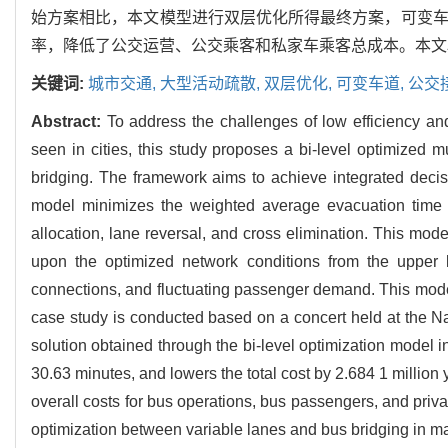
始方案相比，本文模型进行双层优化所得最终方案，可变车道区
率，降低了公交运营、公交乘客和私家车乘客总成本。本文
关键词:
城市交通,
大型活动疏散,
双层优化,
可变车道,
公交
Abstract:
To address the challenges of low efficiency an
seen in cities, this study proposes a bi-level optimized m
bridging. The framework aims to achieve integrated decis
model minimizes the weighted average evacuation time by 
allocation, lane reversal, and cross elimination. This mode
upon the optimized network conditions from the upper l
connections, and fluctuating passenger demand. This model
case study is conducted based on a concert held at the Nat
solution obtained through the bi-level optimization model 
30.63 minutes, and lowers the total cost by 2.684 1 million
overall costs for bus operations, bus passengers, and priva
optimization between variable lanes and bus bridging in m