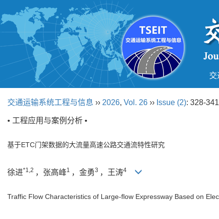
交
交通运输系统工程与信息
››
2026
,
Vol. 26
››
Issue (2)
: 328-341
• 工程应用与案例分析 •
基于ETC门架数据的大流量高速公路交通流特性研究
*1,2
1
3
4
徐进
，张高峰
，金勇
，王涛
Traffic Flow Characteristics of Large-flow Expressway Based on Elect