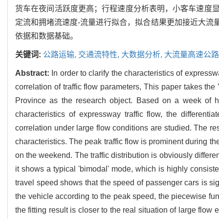
货车在夜间活跃度更高；行程速度分析表明，小客车速度
定流和拥堵流速度-流量进行拟合，拟合结果更加接近大流
依据和数据基础。
关键词:
公路运输,
交通流特性,
大数据分析,
大流量高速公路
Abstract:
In order to clarify the characteristics of expres
correlation of traffic flow parameters, This paper take
Province as the research object. Based on a week of hig
characteristics of expressway traffic flow, the different
correlation under large flow conditions are studied. The re
characteristics. The peak traffic flow is prominent during t
on the weekend. The traffic distribution is obviously diffe
it shows a typical 'bimodal' mode, which is highly consist
travel speed shows that the speed of passenger cars is sig
the vehicle according to the peak speed, the piecewise func
the fitting result is closer to the real situation of large f