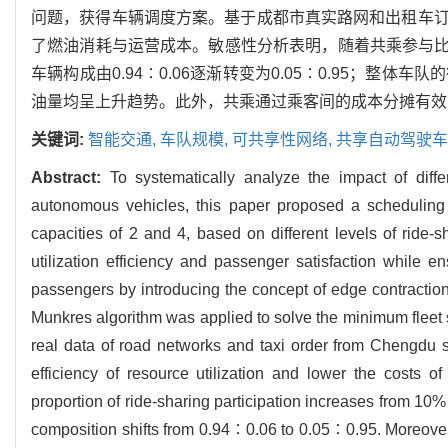
问题，获得车辆调度方案。基于成都市真实路网和出租车
了燃油消耗与运营成本。敏感性分析表明，随着共乘参与比例
车辆构成由0.94∶0.06逐渐转变为0.05∶0.95；
油量均呈上升趋势。此外，共乘通过乘客间的成本分摊有效
关键词:
智能交通,
车队规模,
可共享性网络,
共享自动驾驶车
Abstract:
To systematically analyze the impact of diffe
autonomous vehicles, this paper proposed a scheduling
capacities of 2 and 4, based on different levels of rid
utilization efficiency and passenger satisfaction while 
passengers by introducing the concept of edge contraction
Munkres algorithm was applied to solve the minimum fleet 
real data of road networks and taxi order from Chengdu sh
efficiency of resource utilization and lower the costs of
proportion of ride-sharing participation increases from 10% 
composition shifts from 0.94∶0.06 to 0.05∶0.95. Moreover, the