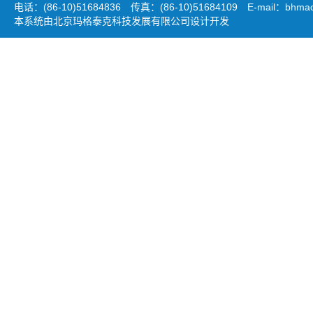
电话：(86-10)51684836 传真：(86-10)51684109 E-mail：
bhmao
本系统由北京玛格泰克科技发展有限公司设计开发