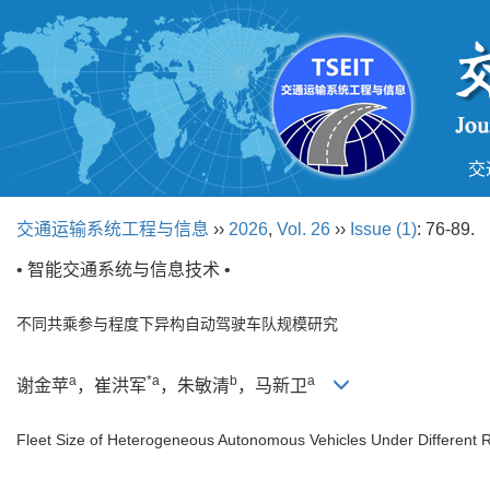
交
交通运输系统工程与信息
››
2026
,
Vol. 26
››
Issue (1)
: 76-89.
• 智能交通系统与信息技术 •
不同共乘参与程度下异构自动驾驶车队规模研究
a
*a
b
a
谢金苹
，崔洪军
，朱敏清
，马新卫
Fleet Size of Heterogeneous Autonomous Vehicles Under Different Ri