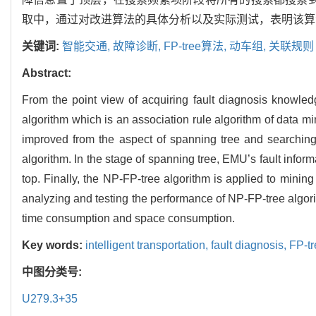
取中，通过对改进算法的具体分析以及实际测试，表明该算
关键词:
智能交通,
故障诊断,
FP-tree算法,
动车组,
关联规则
Abstract:
From the point view of acquiring fault diagnosis knowle
algorithm which is an association rule algorithm of data mi
improved from the aspect of spanning tree and searching 
algorithm. In the stage of spanning tree, EMU’s fault informa
top. Finally, the NP-FP-tree algorithm is applied to mining
analyzing and testing the performance of NP-FP-tree algorith
time consumption and space consumption.
Key words:
intelligent transportation,
fault diagnosis,
FP-tr
中图分类号:
U279.3+35