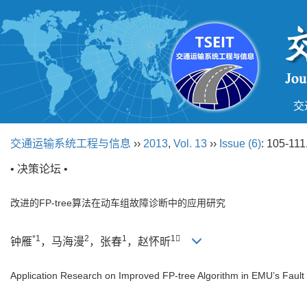
交
交通运输系统工程与信息
››
2013
,
Vol. 13
››
Issue (6)
: 105-111
• 决策论坛 •
改进的FP-tree算法在动车组故障诊断中的应用研究
*1
2
1
1
钟雁
，马海漫
，张春
，赵怀昕
Application Research on Improved FP-tree Algorithm in EMU’s Fault