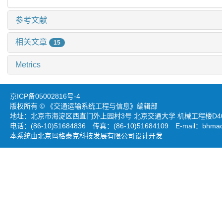
参考文献
相关文章
15
Metrics
京ICP备05002816号-4
版权所有 © 《交通运输系统工程与信息》编辑部
地址：北京市海淀区西直门外上园村3号 北京交通大学 机械工程楼D403
电话：(86-10)51684836 传真：(86-10)51684109 E-mail：
bhmao
本系统由北京玛格泰克科技发展有限公司设计开发