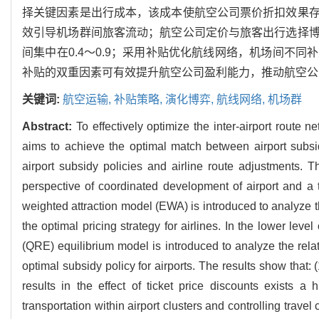
择关键因素是出行成本，该成本使航空公司票价折扣效果
效引导机场群间旅客流动；航空公司定价与旅客出行选择
间集中在0.4～0.9；采用补贴优化航线网络，机场间不
补贴的双重因素可有效提升航空公司盈利能力，推动航空公
关键词:
航空运输,
补贴策略,
演化博弈,
航线网络,
机场群
Abstract:
To effectively optimize the inter-airport route n
aims to achieve the optimal match between airport subsid
airport subsidy policies and airline route adjustments. 
perspective of coordinated development of airport and a
weighted attraction model (EWA) is introduced to analyze t
the optimal pricing strategy for airlines. In the lower l
(QRE) equilibrium model is introduced to analyze the rela
optimal subsidy policy for airports. The results show that: 
results in the effect of ticket price discounts exists a
transportation within airport clusters and controlling travel