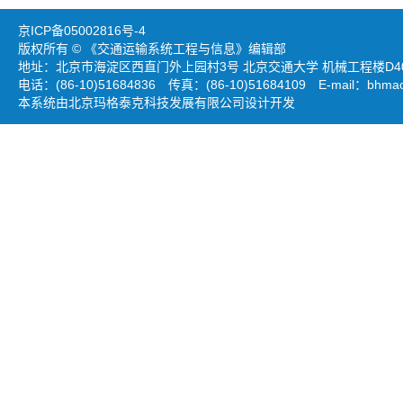
京ICP备05002816号-4
版权所有 © 《交通运输系统工程与信息》编辑部
地址：北京市海淀区西直门外上园村3号 北京交通大学 机械工程楼D403
电话：(86-10)51684836 传真：(86-10)51684109 E-mail：
bhmao
本系统由北京玛格泰克科技发展有限公司设计开发