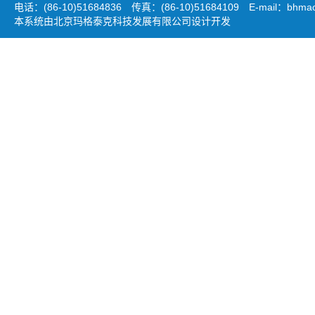
电话：(86-10)51684836 传真：(86-10)51684109 E-mail：
bhmao
本系统由北京玛格泰克科技发展有限公司设计开发