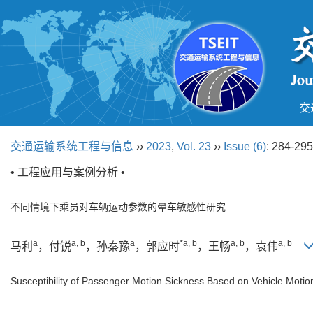
交
交通运输系统工程与信息
››
2023
,
Vol. 23
››
Issue (6)
: 284-295
• 工程应用与案例分析 •
不同情境下乘员对车辆运动参数的晕车敏感性研究
a
a, b
a
*a, b
a, b
a, b
马利
，付锐
，孙秦豫
，郭应时
，王畅
，袁伟
Susceptibility of Passenger Motion Sickness Based on Vehicle Moti