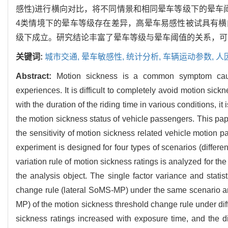
感性)进行横向对比，将不同情景和相同晕车等级下的晕车
4类情境下的晕车等级存在差异，高晕车易感性被试具有
级下成立。研究结论丰富了晕车等级与晕车阈值的关系，可
关键词:
城市交通,
晕车敏感性,
统计分析,
车辆运动参数,
人
Abstract:
Motion sickness is a common symptom cause
experiences. It is difficult to completely avoid motion sic
with the duration of the riding time in various conditions, 
the motion sickness status of vehicle passengers. This pap
the sensitivity of motion sickness related vehicle motion 
experiment is designed for four types of scenarios (differen
variation rule of motion sickness ratings is analyzed for th
the analysis object. The single factor variance and stati
change rule (lateral SoMS-MP) under the same scenario and
MP) of the motion sickness threshold change rule under dif
sickness ratings increased with exposure time, and the di