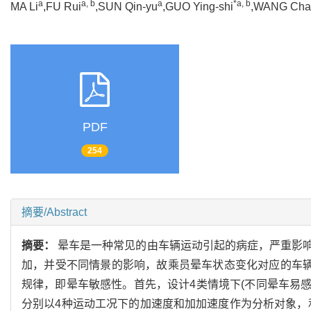
a
a, b
a
*a, b
MA Li
,FU Rui
,SUN Qin-yu
,GUO Ying-shi
,WANG Cha
PDF
254
摘要/Abstract
摘要：
晕车是一种常见的由车辆运动引起的病症，严重影
加，并受不同情景的影响，故乘员晕车状态变化对应的车辆
规律，即晕车敏感性。首先，设计4类情境下(不同晕车易
分别以4种运动工况下的加速度和加加速度作为分析对象，