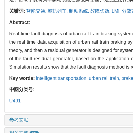
关键词:
智能交通,
城轨列车,
制动系统,
故障诊断,
LMI,
分散
Abstract:
Real-time fault diagnosis of urban rail train braking syste
the real time data acquisition of urban rail train braking 
theory, and then a residual generator is designed for system
of the fault residual generator, based on the application o
Simulation results show that the fault diagnosis method is re
Key words:
intelligent transportation,
urban rail train,
brak
中图分类号:
U491
参考文献