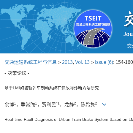
交
交通运输系统工程与信息
››
2013
,
Vol. 13
››
Issue (6)
: 154-160
• 决策论坛 •
基于LMI的城轨列车制动系统在途故障诊断方法研究
1
1
*1
2
2
余博
，季常煦
，贾利民
，龙静
，陈希隽
Real-time Fault Diagnosis of Urban Train Brake System Based on L