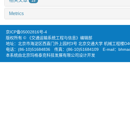
相关文章
15
Metrics
京ICP备05002816号-4
版权所有 © 《交通运输系统工程与信息》编辑部
地址：北京市海淀区西直门外上园村3号 北京交通大学 机械工程楼D403
电话：(86-10)51684836 传真：(86-10)51684109 E-mail：
bhmao
本系统由北京玛格泰克科技发展有限公司设计开发