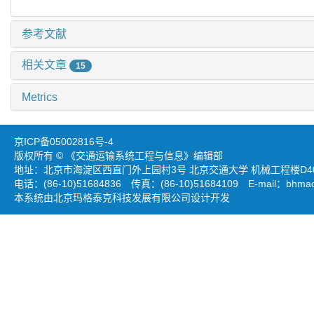
参考文献
相关文章
15
Metrics
京ICP备05002816号-4
版权所有 © 《交通运输系统工程与信息》编辑部
地址：北京市海淀区西直门外上园村3号 北京交通大学 机械工程楼D403
电话：(86-10)51684836 传真：(86-10)51684109 E-mail：
bhmao
本系统由北京玛格泰克科技发展有限公司设计开发