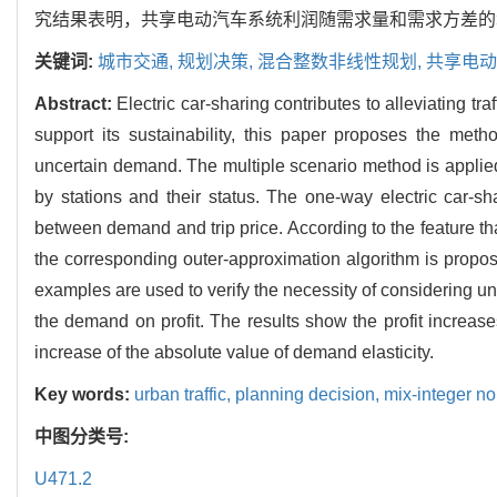
究结果表明，共享电动汽车系统利润随需求量和需求方差的
关键词:
城市交通,
规划决策,
混合整数非线性规划,
共享电动
Abstract:
Electric car-sharing contributes to alleviating t
support its sustainability, this paper proposes the met
uncertain demand. The multiple scenario method is applied
by stations and their status. The one-way electric car-s
between demand and trip price. According to the feature t
the corresponding outer-approximation algorithm is propo
examples are used to verify the necessity of considering u
the demand on profit. The results show the profit increase
increase of the absolute value of demand elasticity.
Key words:
urban traffic,
planning decision,
mix-integer n
中图分类号:
U471.2