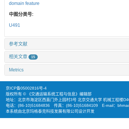
domain feature
中图分类号:
U491
参考文献
相关文章
15
Metrics
京ICP备05002816号-4
版权所有 © 《交通运输系统工程与信息》编辑部
地址：北京市海淀区西直门外上园村3号 北京交通大学 机械工程楼D403
电话：(86-10)51684836 传真：(86-10)51684109 E-mail：
bhmao
本系统由北京玛格泰克科技发展有限公司设计开发