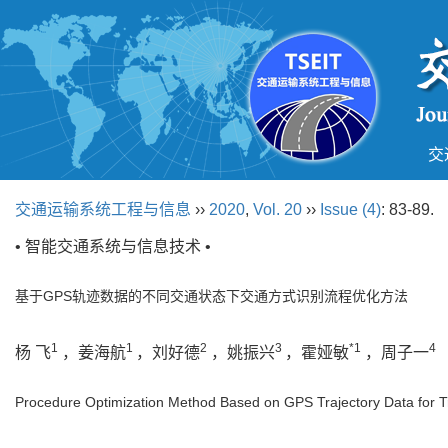
交
交通运输系统工程与信息
››
2020
,
Vol. 20
››
Issue (4)
: 83-89.
• 智能交通系统与信息技术 •
基于GPS轨迹数据的不同交通状态下交通方式识别流程优化方法
1
1
2
3
*1
4
杨 飞
，姜海航
，刘好德
，姚振兴
，霍娅敏
，周子一
Procedure Optimization Method Based on GPS Trajectory Data for Tr