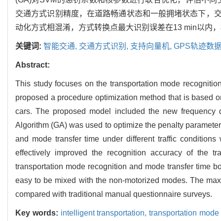
交通方式识别精度，在道路畅通状态和一般拥堵状态下，
动化方式相混淆，方式转换点最大识别误差在13 min以内
关键词:
智能交通,
交通方式识别,
支持向量机,
GPS轨迹数据
Abstract:
This study focuses on the transportation mode recognitio
proposed a procedure optimization method that is based o
cars. The proposed model included the new frequency d
Algorithm (GA) was used to optimize the penalty parameter
and mode transfer time under different traffic conditio
effectively improved the recognition accuracy of the tra
transportation mode recognition and mode transfer time bot
easy to be mixed with the non-motorized modes. The maximu
compared with traditional manual questionnaire surveys.
Key words:
intelligent transportation,
transportation mode