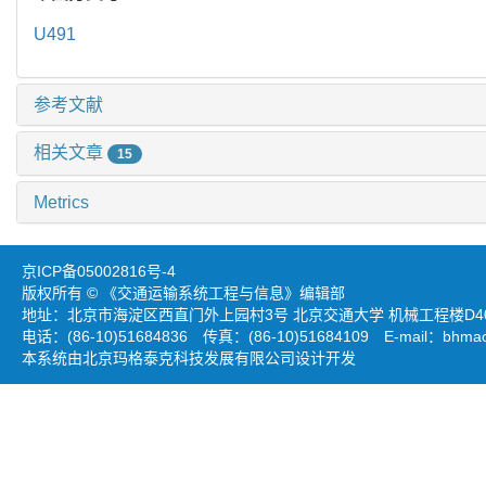
U491
参考文献
相关文章
15
Metrics
京ICP备05002816号-4
版权所有 © 《交通运输系统工程与信息》编辑部
地址：北京市海淀区西直门外上园村3号 北京交通大学 机械工程楼D403
电话：(86-10)51684836 传真：(86-10)51684109 E-mail：
bhmao
本系统由北京玛格泰克科技发展有限公司设计开发