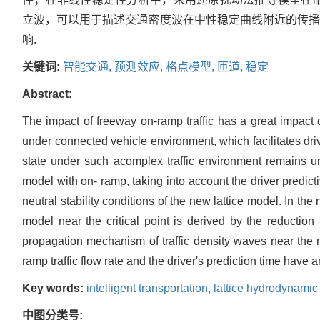
立波，可以用于描述交通密度波在中性稳定曲线附近的传播
响.
关键词:
智能交通,
预测效应,
格点模型,
匝道,
稳定
Abstract:
The impact of freeway on-ramp traffic has a great impact on
under connected vehicle environment, which facilitates driver
state under such acomplex traffic environment remains un
model with on- ramp, taking into account the driver predicti
neutral stability conditions of the new lattice model. In t
model near the critical point is derived by the reduction
propagation mechanism of traffic density waves near the neu
ramp traffic flow rate and the driver's prediction time have an 
Key words:
intelligent transportation,
lattice hydrodynami
中图分类号: