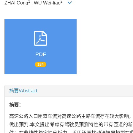
1
2
ZHAI Cong
, WU Wei-tiao
PDF
184
摘要/Abstract
摘要：
高速公路入口匝道车流对高速公路主路车流存在较大影响
做出预判.本文提出考虑有驾驶员预测特性的带有匝道的
件；在非线性稳定性分析中，采用还原扰动法推导模型在临界点附近的m