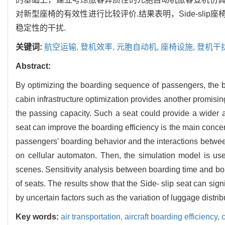
对新型座椅的有效性进行比较评价.结果表明，Side-sl
稳定性的干扰.
关键词:
航空运输,
登机效率,
元胞自动机,
座椅设施,
登机干
Abstract:
By optimizing the boarding sequence of passengers, the boa
cabin infrastructure optimization provides another promisin
the passing capacity. Such a seat could provide a wider a
seat can improve the boarding efficiency is the main concern
passengers' boarding behavior and the interactions betw
on cellular automaton. Then, the simulation model is use
scenes. Sensitivity analysis between boarding time and bo
of seats. The results show that the Side- slip seat can sig
by uncertain factors such as the variation of luggage distri
Key words:
air transportation,
aircraft boarding efficiency,