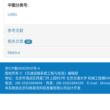
中图分类号:
U491
参考文献
相关文章
15
Metrics
京ICP备05002816号-4
版权所有 © 《交通运输系统工程与信息》编辑部
地址：北京市海淀区西直门外上园村3号 北京交通大学 机械工程楼D403
电话：(86-10)51684836 传真：(86-10)51684109 E-mail：
bhmao
本系统由北京玛格泰克科技发展有限公司设计开发