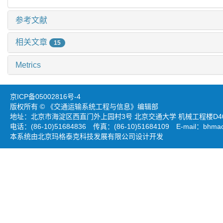
参考文献
相关文章
15
Metrics
京ICP备05002816号-4
版权所有 © 《交通运输系统工程与信息》编辑部
地址：北京市海淀区西直门外上园村3号 北京交通大学 机械工程楼D403
电话：(86-10)51684836 传真：(86-10)51684109 E-mail：
bhmao
本系统由北京玛格泰克科技发展有限公司设计开发