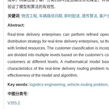
验证了模型和算法的有效性.
关键词:
物流工程,
车辆路径问题,
即时配送,
遗传算法,
客户
Abstract:
Real-time delivery enterprises can perform refined ope
distribution strategy for real-time delivery enterprises, s
with limited resources. The customer classification is incor
are divided into multiple levels based on the customer's co
customers at different levels. A mathematical model bas
characteristics of the real-time delivery routing problem i
effectiveness of the model and algorithm.
Key words:
logistics engineering,
vehicle routing problem
中图分类号:
V355.2