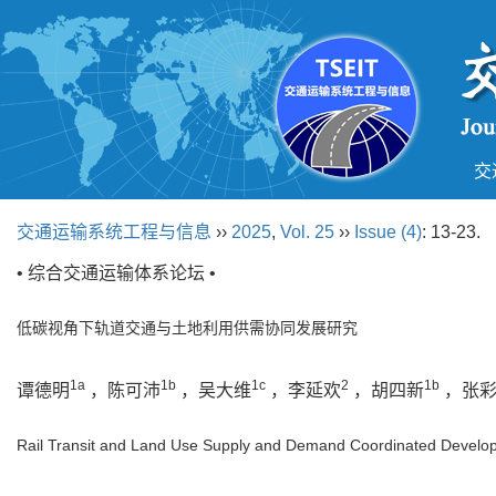
交
交通运输系统工程与信息
››
2025
,
Vol. 25
››
Issue (4)
: 13-23.
• 综合交通运输体系论坛 •
低碳视角下轨道交通与土地利用供需协同发展研究
1a
1b
1c
2
1b
谭德明
，陈可沛
，吴大维
，李延欢
，胡四新
，张彩
Rail Transit and Land Use Supply and Demand Coordinated Develo