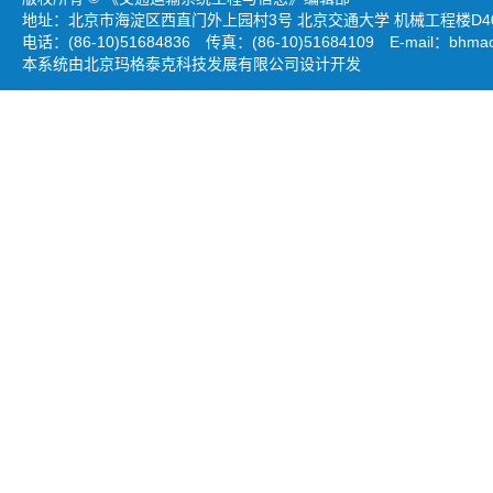
地址：北京市海淀区西直门外上园村3号 北京交通大学 机械工程楼D403
电话：(86-10)51684836 传真：(86-10)51684109 E-mail：
bhmao
本系统由北京玛格泰克科技发展有限公司设计开发