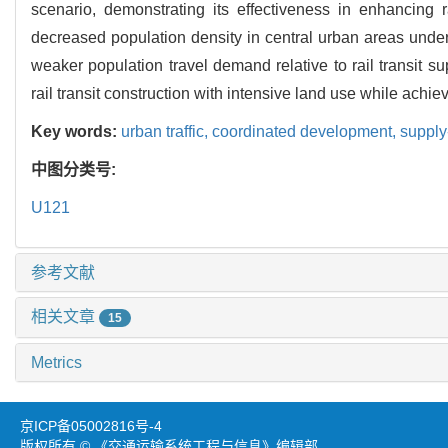
scenario, demonstrating its effectiveness in enhancing 
decreased population density in central urban areas unde
weaker population travel demand relative to rail transit su
rail transit construction with intensive land use while achi
Key words:
urban traffic,
coordinated development,
suppl
中图分类号:
U121
参考文献
相关文章
15
Metrics
京ICP备05002816号-4
版权所有 © 《交通运输系统工程与信息》编辑部