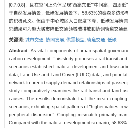
[0.7,0.8]，且在空间上总体呈现“西高东低”“中间高
于自然发展情景，低碳发展情景下，58.63%的泰森多边
的积极意义。但由于中心城区人口密度下降，低碳发展情景
究结果可为超大城市降低交通领域碳排放和协调轨道交通建
关键词:
城市交通,
协同发展,
供需模型,
轨道交通,
低碳
Abstract:
As vital components of urban spatial governance
carbon development. This study proposes a rail transit an
scenarios established: natural development and low-carbon
data, Land Use and Land Cover (LULC) data, and populati
network to predict supply-demand relationships of passeng
study comparatively examines the rail transit and land u
causes. The results demonstrate that: the mean coupling 
scenarios, exhibiting spatial patterns of "higher values in
peripheral dispersion". Coupling mismatch primarily manife
Compared with the natural development scenario, 58.63% 