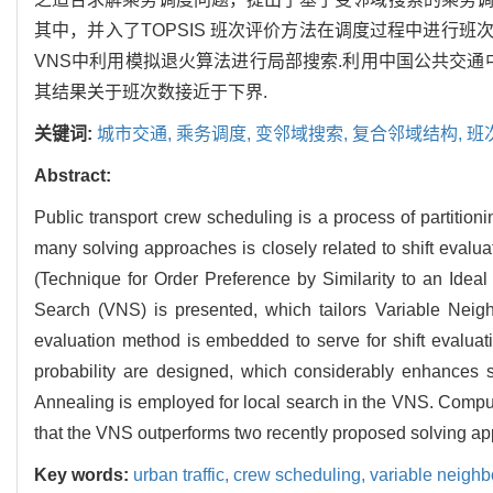
其中，并入了TOPSIS 班次评价方法在调度过程中进行
VNS中利用模拟退火算法进行局部搜索.利用中国公共交通
其结果关于班次数接近于下界.
关键词:
城市交通,
乘务调度,
变邻域搜索,
复合邻域结构,
班
Abstract:
Public transport crew scheduling is a process of partitioni
many solving approaches is closely related to shift evalu
(Technique for Order Preference by Similarity to an Ide
Search (VNS) is presented, which tailors Variable Nei
evaluation method is embedded to serve for shift evalua
probability are designed, which considerably enhances s
Annealing is employed for local search in the VNS. Compu
that the VNS outperforms two recently proposed solving app
Key words:
urban traffic,
crew scheduling,
variable neigh