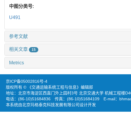
中图分类号:
U491
参考文献
相关文章
15
Metrics
京ICP备05002816号-4
版权所有 © 《交通运输系统工程与信息》编辑部
地址：北京市海淀区西直门外上园村3号 北京交通大学 机械工程楼D403
电话：(86-10)51684836 传真：(86-10)51684109 E-mail：
bhmao
本系统由北京玛格泰克科技发展有限公司设计开发