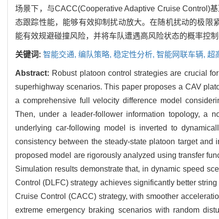
场景下，与CACC(Cooperative Adaptive Cruise Cont
态跟踪性能，能够有效抑制扰动放大。在随机扰动的极限紧
能有效规避碰撞风险，并将车队遭遇高风险状态的概率控制
关键词:
智能交通,
编队策略,
稳定性分析,
智能网联车辆,
超
Abstract:
Robust platoon control strategies are crucial f
superhighway scenarios. This paper proposes a CAV platoon
a comprehensive full velocity difference model consider
Then, under a leader-follower information topology, a no
underlying car-following model is inverted to dynamic
consistency between the steady-state platoon target and ind
proposed model are rigorously analyzed using transfer fun
Simulation results demonstrate that, in dynamic speed sc
Control (DLFC) strategy achieves significantly better stri
Cruise Control (CACC) strategy, with smoother acceleration
extreme emergency braking scenarios with random distu