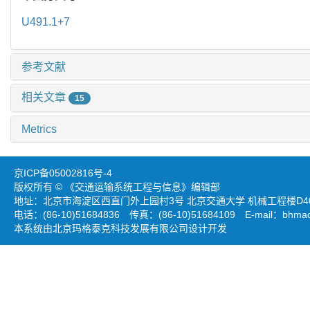
U491.1+7
参考文献
相关文章
15
Metrics
京ICP备05002816号-4
版权所有 © 《交通运输系统工程与信息》编辑部
地址：北京市海淀区西直门外上园村3号 北京交通大学 机械工程楼D403
电话：(86-10)51684836 传真：(86-10)51684109 E-mail：
bhmao
本系统由北京玛格泰克科技发展有限公司设计开发