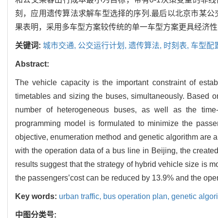
刻，应用遗传算法求解车型选择的序列.最后以北京市某公
果表明，采用多车型方案较传统的单一车型方案更具经济性，乘
关键词:
城市交通,
公交运行计划,
遗传算法,
时刻表,
车型配
Abstract:
The vehicle capacity is the important constraint of esta
timetables and sizing the buses, simultaneously. Based on
number of heterogeneous buses, as well as the time-d
programming model is formulated to minimize the passeng
objective, enumeration method and genetic algorithm are app
with the operation data of a bus line in Beijing, the crea
results suggest that the strategy of hybrid vehicle size is
the passengers’cost can be reduced by 13.9% and the oper
Key words:
urban traffic,
bus operation plan,
genetic algor
中图分类号: