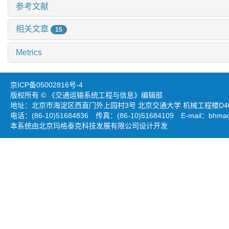
参考文献
相关文章
15
Metrics
京ICP备05002816号-4
版权所有 © 《交通运输系统工程与信息》编辑部
地址：北京市海淀区西直门外上园村3号 北京交通大学 机械工程楼D403
电话：(86-10)51684836 传真：(86-10)51684109 E-mail：
bhmao
本系统由北京玛格泰克科技发展有限公司设计开发