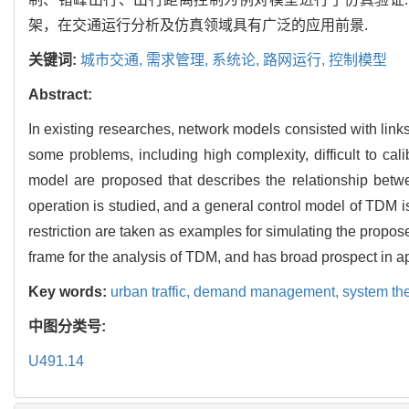
架，在交通运行分析及仿真领域具有广泛的应用前景.
关键词:
城市交通,
需求管理,
系统论,
路网运行,
控制模型
Abstract:
In existing researches, network models consisted with lin
some problems, including high complexity, difficult to ca
model are proposed that describes the relationship betw
operation is studied, and a general control model of TDM is 
restriction are taken as examples for simulating the propo
frame for the analysis of TDM, and has broad prospect in app
Key words:
urban traffic,
demand management,
system th
中图分类号:
U491.14