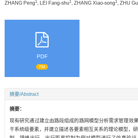
1
1
1
ZHANG Peng
, LEI Fang-shu
, ZHANG Xiao-song
, ZHU Gu
PDF
752
摘要/Abstract
摘要：
现有研究通过建立由路段组成的路网模型分析需求管理效
干系统级要素，并建立描述各要素相互关系的理论模型，研
制、错峰出行、出行距离控制为例对模型进行了仿真验证