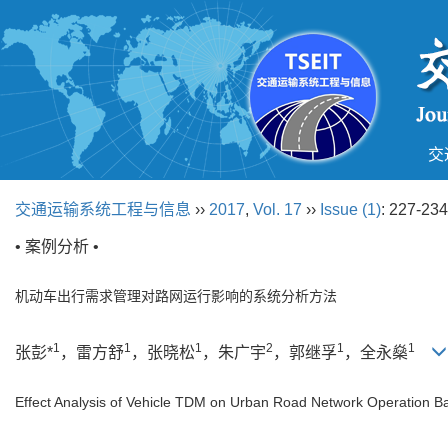
交
交通运输系统工程与信息
››
2017
,
Vol. 17
››
Issue (1)
: 227-234
• 案例分析 •
机动车出行需求管理对路网运行影响的系统分析方法
1
1
1
2
1
1
张彭*
，雷方舒
，张晓松
，朱广宇
，郭继孚
，全永燊
Effect Analysis of Vehicle TDM on Urban Road Network Operation 