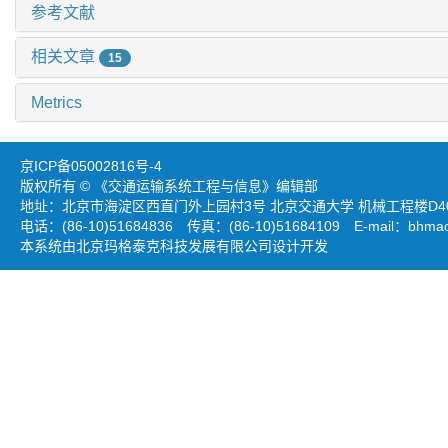
参考文献
相关文章
15
Metrics
京ICP备05002816号-4
版权所有 © 《交通运输系统工程与信息》编辑部
地址：北京市海淀区西直门外上园村3号 北京交通大学 机械工程楼D403
电话：(86-10)51684836 传真：(86-10)51684109 E-mail：
bhmao
本系统由北京玛格泰克科技发展有限公司设计开发