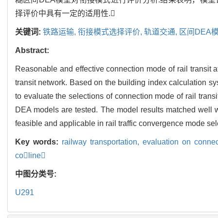
择评价中具有一定的适用性.
关键词:
铁路运输,
衔接模式选择评价,
轨道交通,
区间DEA模
Abstract:
Reasonable and effective connection mode of rail transit at d
transit network. Based on the building index calculation s
to evaluate the selections of connection mode of rail trans
DEA models are tested. The model results matched well wit
feasible and applicable in rail traffic convergence mode sel
Key words:
railway transportation,
evaluation on conne
coline
中图分类号:
U291