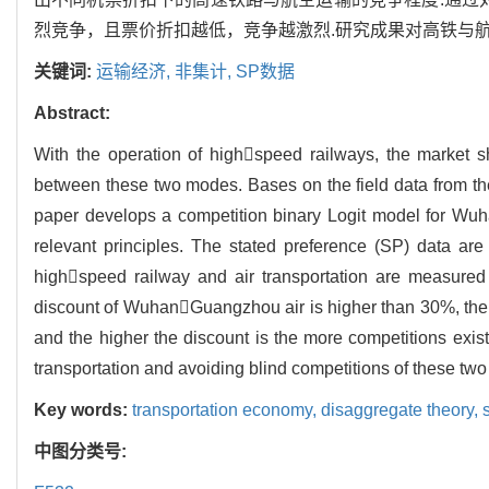
烈竞争，且票价折扣越低，竞争越激烈.研究成果对高铁与
关键词:
运输经济,
非集计,
SP数据
Abstract:
With the operation of highspeed railways, the market sh
between these two modes. Bases on the field data from 
paper develops a competition binary Logit model for Wu
relevant principles. The stated preference (SP) data ar
highspeed railway and air transportation are measured by
discount of WuhanGuangzhou air is higher than 30%, there
and the higher the discount is the more competitions exist
transportation and avoiding blind competitions of these tw
Key words:
transportation economy,
disaggregate theory,
中图分类号: