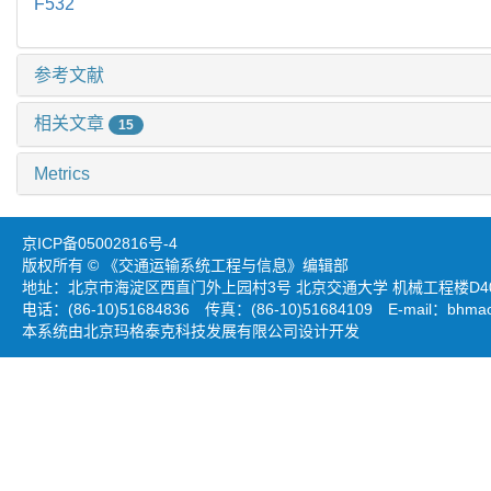
F532
参考文献
相关文章
15
Metrics
京ICP备05002816号-4
版权所有 © 《交通运输系统工程与信息》编辑部
地址：北京市海淀区西直门外上园村3号 北京交通大学 机械工程楼D403
电话：(86-10)51684836 传真：(86-10)51684109 E-mail：
bhmao
本系统由北京玛格泰克科技发展有限公司设计开发