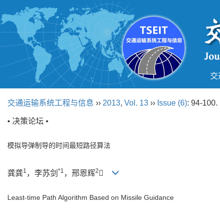
交
交通运输系统工程与信息
››
2013
,
Vol. 13
››
Issue (6)
: 94-100.
• 决策论坛 •
模拟导弹制导的时间最短路径算法
1
*1
2
龚龚
，李苏剑
，邢恩辉

Least-time Path Algorithm Based on Missile Guidance