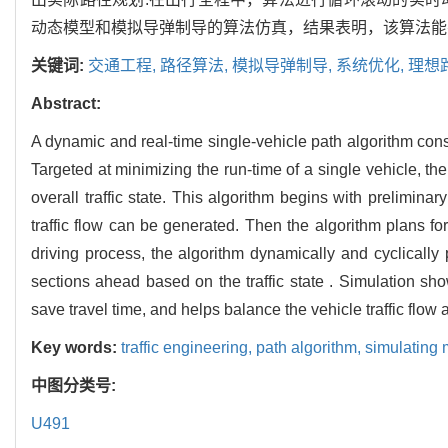
动态模型和模拟导弹制导的算法仿真，结果表明，该算法能
关键词:
交通工程,
路径算法,
模拟导弹制导,
系统优化,
理想
Abstract:
A dynamic and real-time single-vehicle path algorithm con
Targeted at minimizing the run-time of a single vehicle, the
overall traffic state. This algorithm begins with prelimina
traffic flow can be generated. Then the algorithm plans fo
driving process, the algorithm dynamically and cyclically 
sections ahead based on the traffic state . Simulation sh
save travel time, and helps balance the vehicle traffic flow a
Key words:
traffic engineering,
path algorithm,
simulating 
中图分类号:
U491