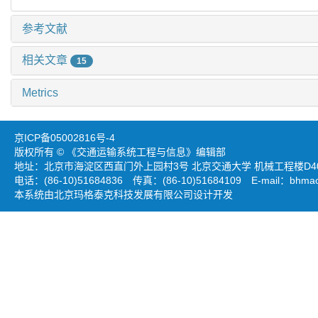
参考文献
相关文章
15
Metrics
京ICP备05002816号-4
版权所有 © 《交通运输系统工程与信息》编辑部
地址：北京市海淀区西直门外上园村3号 北京交通大学 机械工程楼D403
电话：(86-10)51684836 传真：(86-10)51684109 E-mail：
bhmao
本系统由北京玛格泰克科技发展有限公司设计开发