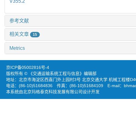
V355.2
参考文献
相关文章
15
Metrics
京ICP备05002816号-4
版权所有 © 《交通运输系统工程与信息》编辑部
地址：北京市海淀区西直门外上园村3号 北京交通大学 机械工程楼D403
电话：(86-10)51684836 传真：(86-10)51684109 E-mail：
bhmao
本系统由北京玛格泰克科技发展有限公司设计开发