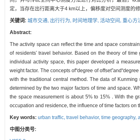
定，当存在出行距离大于4 km以上，偏移度对空间测度的修
关键词:
城市交通,
出行行为,
时间地理学,
活动空间,
重心方
Abstract:
The activity space can reflect the time and space constrain
of residents' travel behavior. Based on the theory of tim
individual activity space, this paper developed a measure
weight factor. The concepts of“degree of offset”and“degre
with the traditional central method. The data of Kunming
determined by the two major factors of time and space. When
the space measurement is about 5% to 15% . With the gra
occupation and residence, the influence of time factors on
Key words:
urban traffic,
travel behavior,
time geography,
a
中图分类号: