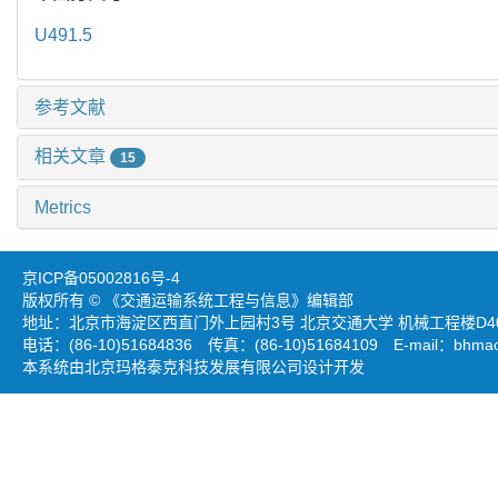
U491.5
参考文献
相关文章
15
Metrics
京ICP备05002816号-4
版权所有 © 《交通运输系统工程与信息》编辑部
地址：北京市海淀区西直门外上园村3号 北京交通大学 机械工程楼D403
电话：(86-10)51684836 传真：(86-10)51684109 E-mail：
bhmao
本系统由北京玛格泰克科技发展有限公司设计开发