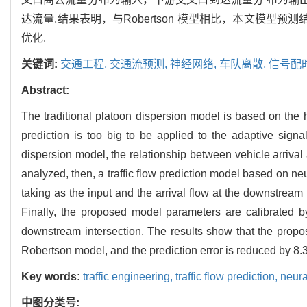
达流量.结果表明，与Robertson 模型相比，本文模型
优化.
关键词:
交通工程,
交通流预测,
神经网络,
车队离散,
信号配
Abstract:
The traditional platoon dispersion model is based on the hyp
prediction is too big to be applied to the adaptive signa
dispersion model, the relationship between vehicle arrival
analyzed, then, a traffic flow prediction model based on ne
taking as the input and the arrival flow at the downstream i
Finally, the proposed model parameters are calibrated by 
downstream intersection. The results show that the propose
Robertson model, and the prediction error is reduced by 8.3%.
Key words:
traffic engineering,
traffic flow prediction,
neura
中图分类号: